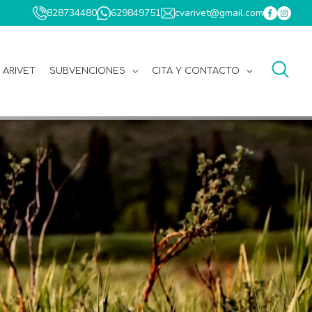
828734480
629849751
cvarivet@gmail.com
 ARIVET
SUBVENCIONES
CITA Y CONTACTO