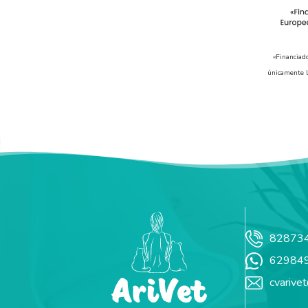
«Financiad
únicamente l
82873
62984
cvarive