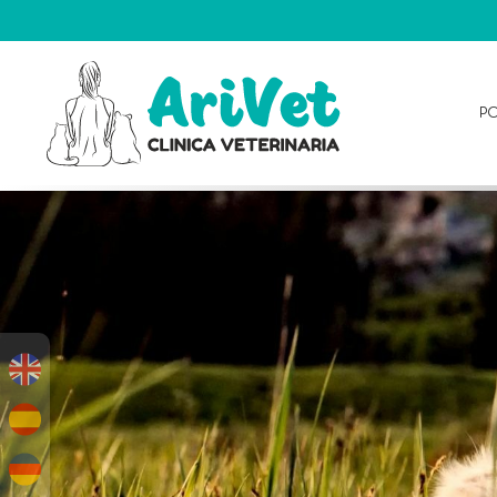
P
PORTADA
ARIVET
SERVICIOS
PARA
TU
MASCOTA
BLOG
ARIVET
SUBVENCIONES
CITA
Y
CONTACTO