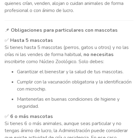
quienes crían, venden, alojan o cuidan animales de forma
ZONA CATFRIENDLY
profesional o con ánimo de lucro.
PPP ASESORAMIENTO Y SALUD
📌
Obligaciones para particulares con mascotas
PELUQUERÍA CANINA CON OZONO PROFESIONAL
✅
Hasta 5 mascotas
SERVICIO A DOMICILIO
Si tienes hasta 5 mascotas (perros, gatos u otros) y no las
crías ni las vendes de forma habitual,
no necesitas
INCINERACIÓN O ENTIERRO
inscribirte como Núcleo Zoológico. Solo debes:
VIAJAR CON MASCOTAS
Garantizar el bienestar y la salud de tus mascotas.
NÚCLEO ZOOLÓGICO
Cumplir con la vacunación obligatoria y la identificación
con microchip.
PARA TU MASCOTA
Mantenerlas en buenas condiciones de higiene y
seguridad.
✅
6 o más mascotas
BLOG ARIVET
Si tienes 6 o más animales, aunque seas particular y no
tengas ánimo de lucro, la Administración puede considerar
SUBVENCIONES
que existe actividad de cría o residencia. En ese caso,