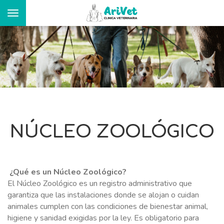
Toggle
navigation
PORTADA
ARIVET
NÚCLEO ZOOLÓGICO
SERVICIOS
MEDICINA Y DIAGNÓSTICO VETERINARIO
¿Qué es un Núcleo Zoológico?
El Núcleo Zoológico es un registro administrativo que
CIRUGÍA Y TRAUMATOLOGÍA
garantiza que las instalaciones donde se alojan o cuidan
animales cumplen con las condiciones de bienestar animal,
NUTRICIÓN PERSONALIZADA
higiene y sanidad exigidas por la ley. Es obligatorio para